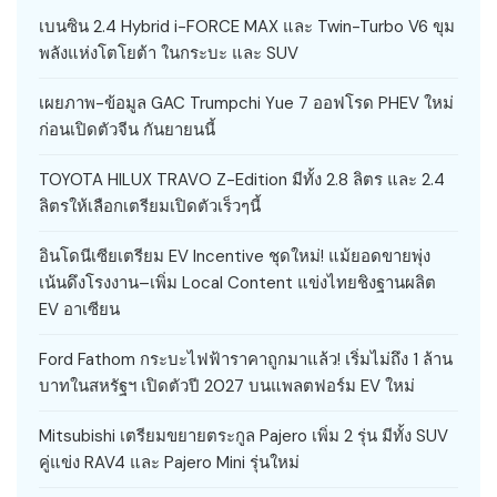
เบนซิน 2.4 Hybrid i-FORCE MAX และ Twin-Turbo V6 ขุม
พลังแห่งโตโยต้า ในกระบะ และ SUV
เผยภาพ-ข้อมูล GAC Trumpchi Yue 7 ออฟโรด PHEV ใหม่
ก่อนเปิดตัวจีน กันยายนนี้
TOYOTA HILUX TRAVO Z-Edition มีทั้ง 2.8 ลิตร และ 2.4
ลิตรให้เลือกเตรียมเปิดตัวเร็วๆนี้
อินโดนีเซียเตรียม EV Incentive ชุดใหม่! แม้ยอดขายพุ่ง
เน้นดึงโรงงาน–เพิ่ม Local Content แข่งไทยชิงฐานผลิต
EV อาเซียน
Ford Fathom กระบะไฟฟ้าราคาถูกมาแล้ว! เริ่มไม่ถึง 1 ล้าน
บาทในสหรัฐฯ เปิดตัวปี 2027 บนแพลตฟอร์ม EV ใหม่
Mitsubishi เตรียมขยายตระกูล Pajero เพิ่ม 2 รุ่น มีทั้ง SUV
คู่แข่ง RAV4 และ Pajero Mini รุ่นใหม่