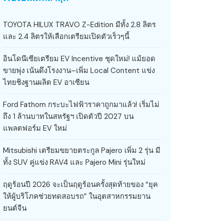
TOYOTA HILUX TRAVO Z-Edition มีทั้ง 2.8 ลิตร
และ 2.4 ลิตรให้เลือกเตรียมเปิดตัวเร็วๆนี้
อินโดนีเซียเตรียม EV Incentive ชุดใหม่! แม้ยอด
ขายพุ่ง เน้นดึงโรงงาน–เพิ่ม Local Content แข่ง
ไทยชิงฐานผลิต EV อาเซียน
Ford Fathom กระบะไฟฟ้าราคาถูกมาแล้ว! เริ่มไม่
ถึง 1 ล้านบาทในสหรัฐฯ เปิดตัวปี 2027 บน
แพลตฟอร์ม EV ใหม่
Mitsubishi เตรียมขยายตระกูล Pajero เพิ่ม 2 รุ่น มี
ทั้ง SUV คู่แข่ง RAV4 และ Pajero Mini รุ่นใหม่
ฤดูร้อนปี 2026 จะเป็นฤดูร้อนครั้งสุดท้ายของ “ยุค
ให้ผู้บริโภคช่วยทดสอบรถ” ในอุตสาหกรรมยาน
ยนต์จีน