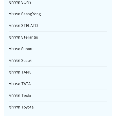
ข่าวรถ SONY
ข่าวรถ SsangYong
ข่าวรถ STELATO
ข่าวรถ Stellantis
ข่าวรถ Subaru
ข่าวรถ Suzuki
ข่าวรถ TANK
ข่าวรถ TATA
ข่าวรถ Tesla
ข่าวรถ Toyota