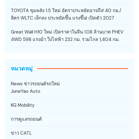
TOYOTA ขุมพลัง 1.5 ใหม่ อัตราประหยัดอาจถึง! 40 กม./
ลิตร WLTC เล็กลง ประหยัดขึ้น แรงขึ้น! เปิดตัว 2027
Great Wall H10 ใหม่ เปิดราคาในจีน 1.08 ล้านบาท PHEV
4WD 598 แรงม้า วิ่งไฟฟ้า 232 กม. รวมไกล 1,404 กม.
หมวดหมู่
News ข่าวรถยนต์รถใหม่
JuneYao Auto
KG Mobility
การดูแลรถยนต์
ข่าว CATL