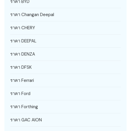
ราคา BYD
ราคา Changan Deepal
ราคา CHERY
ราคา DEEPAL
ราคา DENZA
ราคา DFSK
ราคา Ferrari
ราคา Ford
ราคา Forthing
ราคา GAC AION