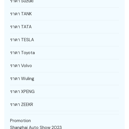
ราคา Suzuki
ราคา TANK
ราคา TATA
ราคา TESLA
ราคา Toyota
ราคา Volvo
ราคา Wuling
ราคา XPENG
ราคา ZEEKR
Promotion
Shanghai Auto Show 2023