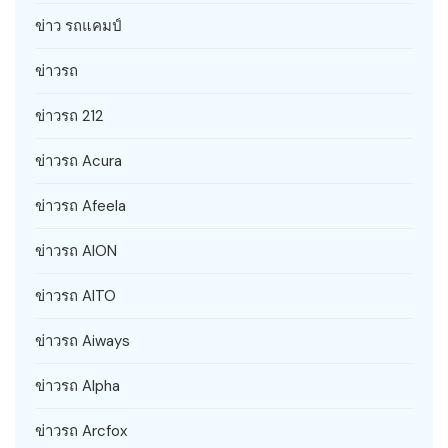
ข่าว รถแคมป์
ข่าวรถ
ข่าวรถ 212
ข่าวรถ Acura
ข่าวรถ Afeela
ข่าวรถ AION
ข่าวรถ AITO
ข่าวรถ Aiways
ข่าวรถ Alpha
ข่าวรถ Arcfox