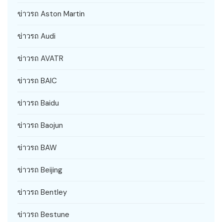
ข่าวรถ Aston Martin
ข่าวรถ Audi
ข่าวรถ AVATR
ข่าวรถ BAIC
ข่าวรถ Baidu
ข่าวรถ Baojun
ข่าวรถ BAW
ข่าวรถ Beijing
ข่าวรถ Bentley
ข่าวรถ Bestune