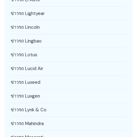
ข่าวรถ Lightyear
ข่าวรถ Lincoln
ข่าวรถ Lingbao
ข่าวรถ Lotus
ข่าวรถ Lucid Air
ข่าวรถ Luxeed
ข่าวรถ Luxgen
ข่าวรถ Lynk & Co
ข่าวรถ Mahindra