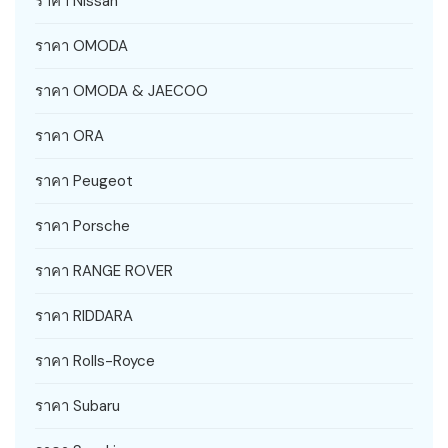
ราคา Nissan
ราคา OMODA
ราคา OMODA & JAECOO
ราคา ORA
ราคา Peugeot
ราคา Porsche
ราคา RANGE ROVER
ราคา RIDDARA
ราคา Rolls-Royce
ราคา Subaru