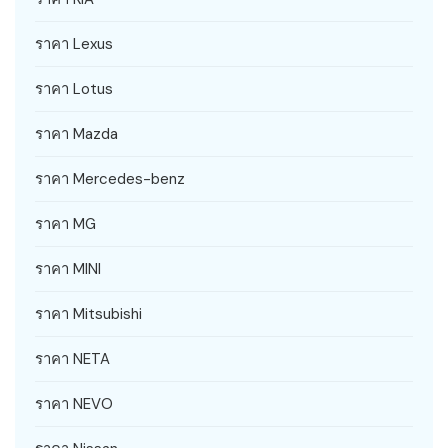
ราคา Lexus
ราคา Lotus
ราคา Mazda
ราคา Mercedes-benz
ราคา MG
ราคา MINI
ราคา Mitsubishi
ราคา NETA
ราคา NEVO