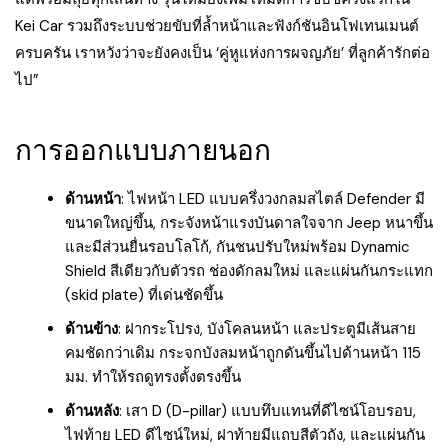
Kei Car รวมถึงระบบช่วยขับที่ล้ำหน้าและฟังก์ชันอินโฟเทนเมนต์
ครบครัน เราหวังว่าจะยังคงเป็น ‘คู่หูแห่งการผจญภัย’ ที่ลูกค้ารักต่อ
ไป”
การออกแบบภายนอก
ด้านหน้า
: ไฟหน้า LED แบบครึ่งวงกลมสไตล์ Defender มี
ขนาดใหญ่ขึ้น, กระจังหน้าแรงบันดาลใจจาก Jeep หนาขึ้น
และมีส่วนยื่นรอบโลโก้, กันชนปรับใหม่พร้อม Dynamic
Shield สีเดียวกับตัวรถ ช่องดักลมใหม่ และแผ่นกันกระแทก
(skid plate) ที่เด่นชัดขึ้น
ด้านข้าง
: ฝากระโปรง, บังโคลนหน้า และประตูมีเส้นสาย
คมชัดกว่าเดิม กระจกบังลมหน้าถูกดันขึ้นไปด้านหน้า 115
มม. ทำให้รถดูทรงตั้งตรงขึ้น
ด้านหลัง
: เสา D (D-pillar) แบบทึบแทนที่ดีไซน์โอบรอบ,
ไฟท้าย LED ดีไซน์ใหม่, ฝาท้ายมีแถบสีตัวถัง, และแผ่นกัน