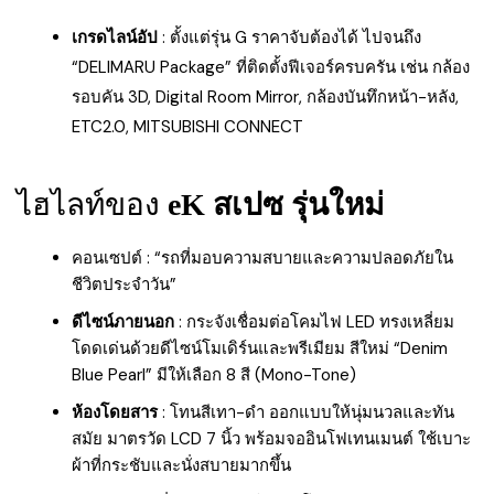
เกรดไลน์อัป
: ตั้งแต่รุ่น G ราคาจับต้องได้ ไปจนถึง
“DELIMARU Package” ที่ติดตั้งฟีเจอร์ครบครัน เช่น กล้อง
รอบคัน 3D, Digital Room Mirror, กล้องบันทึกหน้า-หลัง,
ETC2.0, MITSUBISHI CONNECT
ไฮไลท์ของ
eK สเปซ รุ่นใหม่
คอนเซปต์ : “รถที่มอบความสบายและความปลอดภัยใน
ชีวิตประจำวัน”
ดีไซน์ภายนอก
: กระจังเชื่อมต่อโคมไฟ LED ทรงเหลี่ยม
โดดเด่นด้วยดีไซน์โมเดิร์นและพรีเมียม สีใหม่ “Denim
Blue Pearl” มีให้เลือก 8 สี (Mono-Tone)
ห้องโดยสาร
: โทนสีเทา-ดำ ออกแบบให้นุ่มนวลและทัน
สมัย มาตรวัด LCD 7 นิ้ว พร้อมจออินโฟเทนเมนต์ ใช้เบาะ
ผ้าที่กระชับและนั่งสบายมากขึ้น