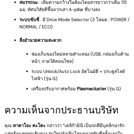
สมรรถนะ
: เพิ่มความกว้างในห้องโดยสารยาวกว่าเดิม 115
มม. ทัศนวิสัยดีขึ้นจากเสา A-pillar ที่บางลง
ระบบขับขี่
: มี Drive Mode Selector (3 โหมด : POWER /
NORMAL / ECO)
สิ่งอำนวยความสะดวก
ช่องเก็บของใหม่หลายตำแหน่ง (USB, กล่องเก็บด้าน
หน้า, ถาดใต้คอนโซล)
ระบบ Unlock/Auto Lock อัตโนมัติ + ประตูสไลด์
ไฟฟ้า (รุ่น G)
เครื่องปรับอากาศพร้อม
Plasmacluster
(รุ่น G)
ความเห็นจากประธานบริษัท
คุณ
ทาคาโอะ คะโตะ
กล่าวว่า “เดลิก้ามินิ เป็นรถที่มีบุคลิกน่ารัก
แต่พร้อมลุยทุกเส้นทาง รุ่นใหม่ยังเพิ่มโหมดการขับขี่ครั้งแรกใน