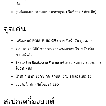
เดิม
รุ่นย่อยยังแบ่งตามสเปกมาตรฐาน (ล้อซี่ลวด / ล้อแม็ก)
จุดเด่น
เครื่องยนต์
PGM-FI 110 ซีซี
ประหยัดน้ำมัน ดูแลง่าย
ระบบเบรก
CBS
ช่วยกระจายแรงเบรกหน้า–หลัง เพิ่ม
ความมั่นใจ
โครงสร้าง
Backbone Frame
แข็งแรง ทนทาน รองรับการ
ใช้งานหนัก
น้ำหนักเบาเพียง
98 กก.
ควบคุมง่าย ขี่คล่องในเมือง
รองรับน้ำมันแก๊สโซฮอล์ E20
สเปกเครื่องยนต์