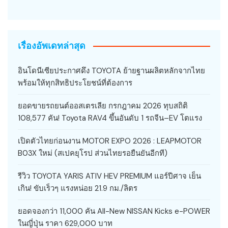
เรื่องอัพเดทล่าสุด
อินโดนีเซียประกาศดึง TOYOTA ย้ายฐานผลิตหลักจากไทย
พร้อมให้ทุกสิทธิประโยชน์ที่ต้องการ
ยอดขายรถยนต์ออสเตรเลีย กรกฎาคม 2026 ทุบสถิติ
108,577 คัน! Toyota RAV4 ขึ้นอันดับ 1 รถจีน–EV โตแรง
เปิดตัวไทยก่อนงาน MOTOR EXPO 2026 : LEAPMOTOR
B03X ใหม่ (สเปคยุโรป ส่วนไทยรอยืนยันอีกที)
รีวิว TOYOTA YARIS ATIV HEV PREMIUM แอร์ปีศาจ เย็น
เกิน! ขับเร็วๆ แรงหน่อย 21.9 กม./ลิตร
ยอดจองกว่า 11,000 คัน All-New NISSAN Kicks e-POWER
ในญี่ปุ่น ราคา 629,000 บาท