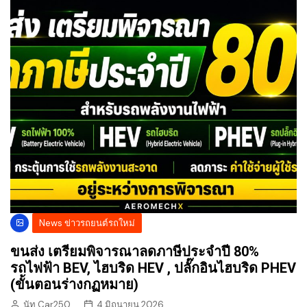
News ข่าวรถยนต์รถใหม่
ขนส่ง เตรียมพิจารณาลดภาษีประจำปี 80%
รถไฟฟ้า BEV, ไฮบริด HEV , ปลั๊กอินไฮบริด PHEV
(ขั้นตอนร่างกฏหมาย)
นัท Car250
4 มิถุนายน 2026