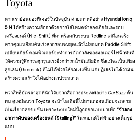
Toyota
หากเราย้อนมองฟีเจอร์ในปัจจุบัน ค่ายเกาหลีอย่าง
Hyundai Ioniq
5 N
ได้สร้างความฮือฮาด้วยการใส่โหมดจำลองเกียร์และรอบ
เครื่องยนต์ (N e-Shift) ที่มาพร้อมกับระบบ Redline เสมือนจริง
หากคุณเหยียบคันเร่งลากรอบจนสุดแล้วไม่ยอมกด Paddle Shift
เปลี่ยนเกียร์ คอมพิวเตอร์จะทำการตัดกำลังของมอเตอร์ไฟฟ้าทันที
ให้ความรู้สึกกระตุกรุนแรงยิ่งกว่ารถน้ำมันเสียอีก ซึ่งแม้จะเป็นเพียง
ลูกเล่น (Gimmick) ที่ไม่ได้ช่วยให้รถแรงขึ้น แต่ปฏิเสธไม่ได้ว่ามัน
สร้างความเร้าใจได้อย่างน่าประหลาด
ทว่าสิทธิบัตรล่าสุดที่นักวิจัยจากสื่อต่างประเทศอย่าง
CarBuzz
ค้น
พบ ดูเหมือนว่า Toyota จะนำไอเดียนี้ไปสานต่อจนเกือบจะกลาย
เป็นเรื่องตลกขบขัน เพราะระบบใหม่นี้ถูกออกแบบมาเพื่อ
“จำลอง
อาการดับของเครื่องยนต์ (Stalling)”
ในรถยนต์ไฟฟ้าอย่างเต็มรูป
แบบ