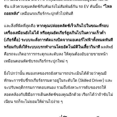
ชัน แล้วควบคุมคลัตช์กับคันเร่งไม่สัมพันธ์กัน รถ EV คันนี้จะ
“ไหล
ถอยหลัง”
เหมือนรถเกียร์กระปุกทั่วไปทันที
และสิ่งที่พีคที่สุดคือ
หากคุณปล่อยคลัตช์เร็วเกินไปในขณะที่รอบ
เครื่องเสมือนยังไม่ได้ หรือคุณยัดเกียร์สูงเกินไปในความเร็วต่ำ
(เกียร์ตื้อ) ระบบจะสั่งการตัดแรงบิดจากมอเตอร์ไฟฟ้าทั้งหมดทันที
พร้อมกับสั่งให้ระบบเบรกทำงานโดยอัตโนมัติในเสี้ยววินาที
ผลลัพธ์
คือรถจะเกิดอาการกระตุกและดับลง ให้คุณต้องอับอายขายหน้า
เหมือนตอนหัดขับรถเกียร์กระปุกใหม่ ๆ
ยิ่งไปกว่านั้น สมองกลของรถยังสามารถประเมินได้ด้วยว่าคุณมี
ทักษะการขับขี่รถเกียร์ธรรมดาอยู่ในระดับใด (Skilled Driver) และ
จะปรับพฤติกรรมการตอบสนอง รวมถึงจังหวะการดับของรถให้
สอดคล้องกับฝีมือการเดินคลัตช์ของคุณอีกด้วย เรียกได้ว่าถ้าขับไม่
เนียน รถก็จะไม่ยอมให้ผ่านไปง่าย ๆ