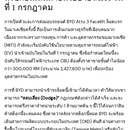
ที่ 1 กรกฎาคม
การเปิดตัวและการส่งมอบรถยนต์ BYD Atto 3 Facelift ล็อตแรก
ในมาเลเซียครั้งนี้ ถือเป็นการเดินเกมทางธุรกิจที่เฉียบคมมาก
เนื่องจากกระทรวงการลงทุน การค้า และอุตสาหกรรมของมาเลเซีย
(MITI) กำลังจะเริ่มบังคับใช้นโยบายควบคุมราคารถยนต์ไฟฟ้า
(EV) นำเข้าฉบับใหม่ในวันที่ 1 กรกฎาคม ซึ่งข้อกำหนดใหม่นี้จะ
บังคับให้รถยนต์ไฟฟ้าประเภท CBU ต้องตั้งราคาขายขั้นต่ำไม่น้อย
กว่า 300,000 RM (ประมาณ 2,427,600 บาท) เพื่อปกป้อง
อุตสาหกรรมในประเทศ
การที่ BYD สามารถนำเข้ารถล็อตนี้เข้ามาได้ทันเวลา ทำให้พวกเขา
สามารถ
“หลบเลี่ยง (Dodge)”
กฎเกณฑ์ดังกล่าวได้สำเร็จ และจะ
สามารถตรึงราคาจำหน่ายระดับ 1 ล้านบาทต้น ๆ นี้ไว้ได้จนกว่าสิน
ค้าสต็อกนี้จะหมดลง ซึ่งคาดว่าหลังจากสต็อกนี้หมด BYD จะพร้อม
เดินสายการผลิตแบบประกอบในประเทศ (CKD) ทันที ผ่านทางการ
รื้อฟื้นโปรเจกต์โรงงานที่ตันจงมาลิม (Tanjong Malim) หรือหันไป