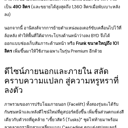
เป็น
490 ลิตร
(และขยายได้สูงสุดถึง 1,360 ลิตรเมื่อพับเบาะหลัง
ลง)
นอกจากนี้ อานิสงส์จากการย้ายตำแหน่งมอเตอร์ขับเคลื่อนไปไว้ที่
ล้อหลัง ทำให้พื้นที่ใต้ฝากระโปรงด้านหน้าว่างลง BYD จึงได้
ออกแบบช่องเก็บสัมภาระด้านหน้า หรือ
Frunk ขนาดใหญ่ถึง 101
ลิตร
เพิ่มขึ้นมาให้ใช้งานเฉพาะในรุ่น Premium อีกด้วย
ดีไซน์ภายนอกและภายใน สลัด
คราบความแปลก สู่ความหรูหราที่
ลงตัว
ภาพรวมของการปรับโฉมภายนอก (Facelift) ทั้งสองรุ่นจะได้รับ
กันชนหน้าและหลังดีไซน์ใหม่ที่ดูสปอร์ตยิ่งขึ้น เพิ่มชิ้นส่วนตกแต่งสี
เดียวกับตัวรถที่ดูคล้าย “เขี้ยวสัตว์ (Tusks)” ชุดไฟท้ายมาพร้อม
ลวดลายกราฟิกสามเหลี่ยมแบบ Cascading ตกแต่งสปอยเลอร์