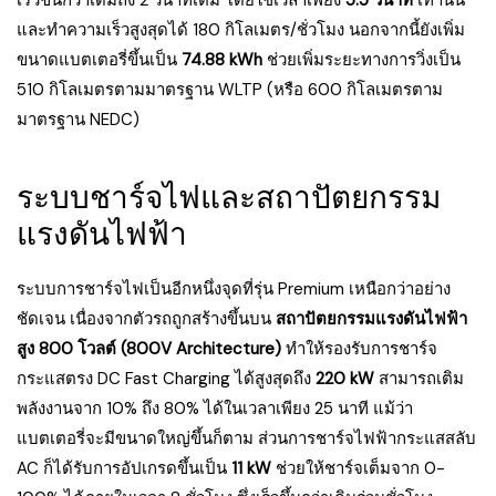
เร็วขึ้นกว่าเดิมถึง 2 วินาทีเต็ม โดยใช้เวลาเพียง
5.5 วินาที
เท่านั้น
และทำความเร็วสูงสุดได้ 180 กิโลเมตร/ชั่วโมง นอกจากนี้ยังเพิ่ม
ขนาดแบตเตอรี่ขึ้นเป็น
74.88 kWh
ช่วยเพิ่มระยะทางการวิ่งเป็น
510 กิโลเมตรตามมาตรฐาน WLTP (หรือ 600 กิโลเมตรตาม
มาตรฐาน NEDC)
ระบบชาร์จไฟและสถาปัตยกรรม
แรงดันไฟฟ้า
ระบบการชาร์จไฟเป็นอีกหนึ่งจุดที่รุ่น Premium เหนือกว่าอย่าง
ชัดเจน เนื่องจากตัวรถถูกสร้างขึ้นบน
สถาปัตยกรรมแรงดันไฟฟ้า
สูง 800 โวลต์ (800V Architecture)
ทำให้รองรับการชาร์จ
กระแสตรง DC Fast Charging ได้สูงสุดถึง
220 kW
สามารถเติม
พลังงานจาก 10% ถึง 80% ได้ในเวลาเพียง 25 นาที แม้ว่า
แบตเตอรี่จะมีขนาดใหญ่ขึ้นก็ตาม ส่วนการชาร์จไฟฟ้ากระแสสลับ
AC ก็ได้รับการอัปเกรดขึ้นเป็น
11 kW
ช่วยให้ชาร์จเต็มจาก 0-