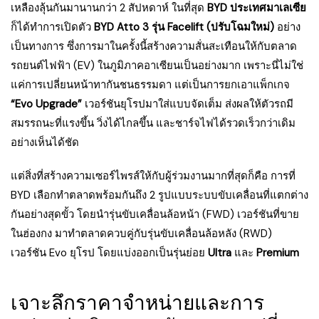
เหลืองลุ้นกันมานานกว่า 2 สัปหดาห์ ในที่สุด
BYD ประเทศมาเลเซีย
ก็ได้ทำการเปิดตัว
BYD Atto 3 รุ่น Facelift (ปรับโฉมใหม่)
อย่าง
เป็นทางการ ซึ่งการมาในครั้งนี้สร้างความสั่นสะเทือนให้กับตลาด
รถยนต์ไฟฟ้า (EV) ในภูมิภาคอาเซียนเป็นอย่างมาก เพราะนี่ไม่ใช่
แค่การเปลี่ยนหน้าทากันชนธรรมดา แต่เป็นการยกเอาแพ็กเกจ
“Evo Upgrade”
เวอร์ชันยุโรปมาใส่แบบจัดเต็ม ส่งผลให้ตัวรถมี
สมรรถนะที่แรงขึ้น วิ่งได้ไกลขึ้น และชาร์จไฟได้รวดเร็วกว่าเดิม
อย่างเห็นได้ชัด
แต่สิ่งที่สร้างความเซอร์ไพรส์ให้กับผู้ร่วมงานมากที่สุดก็คือ การที่
BYD เลือกทำตลาดพร้อมกันถึง 2 รูปแบบระบบขับเคลื่อนที่แตกต่าง
กันอย่างสุดขั้ว โดยนำรุ่นขับเคลื่อนล้อหน้า (FWD) เวอร์ชันที่ขาย
ในฮ่องกง มาทำตลาดควบคู่กับรุ่นขับเคลื่อนล้อหลัง (RWD)
เวอร์ชัน Evo ยุโรป โดยแบ่งออกเป็นรุ่นย่อย
Ultra
และ
Premium
เจาะลึกราคาจำหน่ายและการ