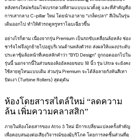
หลังทรงใหม่พร้อมไฟเบรกดวงที่สามแบบแนวตั้งคู่ และที่สำคัญคือ
การเสากลาง C-pillar ใหม่ โดยนำเอาลาย “เกล็ดปลา” สีเงินในรุ่น
เดิมออกไป ทำให้ตัวรถดูหรูหราโฉบเฉี่ยวขึ้น
อย่างไรก็ตาม เนื่องจากรุ่น Premium เป็นรถขับเคลื่อนล้อหลัง ช่อง
ชาร์จไฟจึงถูกย้ายไปอยู่บริเวณด้านหลังตัวรถ ส่งผลให้แผงประดับ
ประดาซุ้มล้อหน้าที่เคยสลักคำว่า “BYD Design” ถูกถอดออกไปใน
รุ่นนี้ นอกจากนี้ในส่วนของล้ออัลลอยขอบ 18 นิ้ว รุ่น Ultra จะยังคง
ใช้ลายทูโทนแบบเดิม ส่วนรุ่น Premium จะได้ล้อลายกังหันสีเทา
ปัดเงา (Turbine Rollers) สุดดุดัน
ห้องโดยสารสไตล์ใหม่ “ลดความ
ล้น เพิ่มความคลาสสิก”
ภายในห้องโดยสารของ Atto 3 ใหม่ มีการเปลี่ยนแปลงครั้งสำคัญ
เพื่อตอบสนองต่อเสียงวิจารณ์ของผู้บริโภค โดยการลดชิ้นส่วนที่ดู