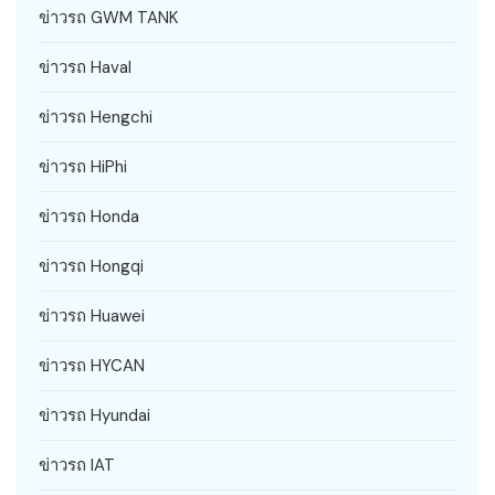
ข่าวรถ GWM TANK
ข่าวรถ Haval
ข่าวรถ Hengchi
ข่าวรถ HiPhi
ข่าวรถ Honda
ข่าวรถ Hongqi
ข่าวรถ Huawei
ข่าวรถ HYCAN
ข่าวรถ Hyundai
ข่าวรถ IAT