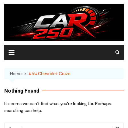
Skip
to
content
Home
ผ่อน Chevrolet Cruze
Nothing Found
It seems we can’t find what you’re looking for. Perhaps
searching can help.