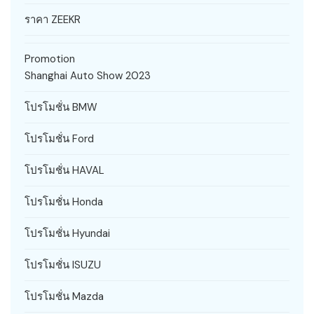
ราคา ZEEKR
Promotion
Shanghai Auto Show 2023
โปรโมชั่น BMW
โปรโมชั่น Ford
โปรโมชั่น HAVAL
โปรโมชั่น Honda
โปรโมชั่น Hyundai
โปรโมชั่น ISUZU
โปรโมชั่น Mazda