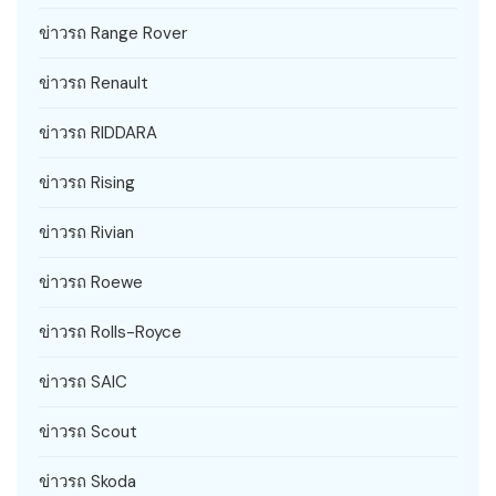
ข่าวรถ Range Rover
ข่าวรถ Renault
ข่าวรถ RIDDARA
ข่าวรถ Rising
ข่าวรถ Rivian
ข่าวรถ Roewe
ข่าวรถ Rolls-Royce
ข่าวรถ SAIC
ข่าวรถ Scout
ข่าวรถ Skoda