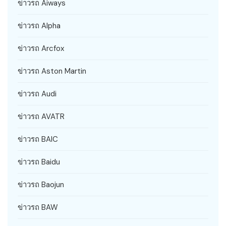
ข่าวรถ Aiways
ข่าวรถ Alpha
ข่าวรถ Arcfox
ข่าวรถ Aston Martin
ข่าวรถ Audi
ข่าวรถ AVATR
ข่าวรถ BAIC
ข่าวรถ Baidu
ข่าวรถ Baojun
ข่าวรถ BAW