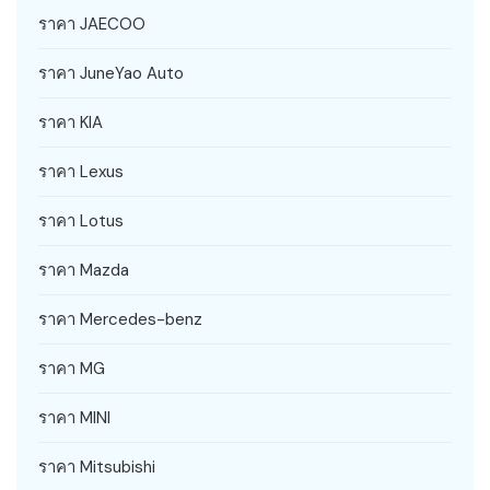
ราคา JAECOO
ราคา JuneYao Auto
ราคา KIA
ราคา Lexus
ราคา Lotus
ราคา Mazda
ราคา Mercedes-benz
ราคา MG
ราคา MINI
ราคา Mitsubishi