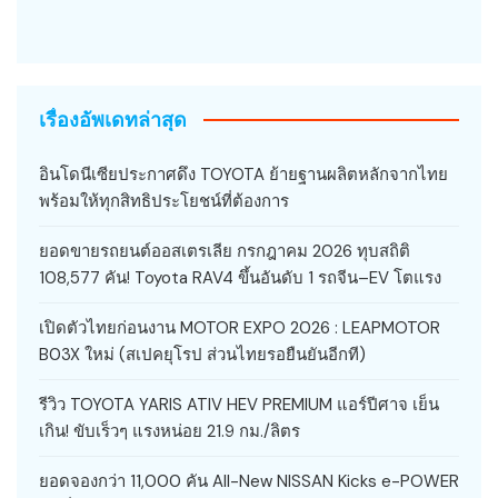
เรื่องอัพเดทล่าสุด
อินโดนีเซียประกาศดึง TOYOTA ย้ายฐานผลิตหลักจากไทย
พร้อมให้ทุกสิทธิประโยชน์ที่ต้องการ
ยอดขายรถยนต์ออสเตรเลีย กรกฎาคม 2026 ทุบสถิติ
108,577 คัน! Toyota RAV4 ขึ้นอันดับ 1 รถจีน–EV โตแรง
เปิดตัวไทยก่อนงาน MOTOR EXPO 2026 : LEAPMOTOR
B03X ใหม่ (สเปคยุโรป ส่วนไทยรอยืนยันอีกที)
รีวิว TOYOTA YARIS ATIV HEV PREMIUM แอร์ปีศาจ เย็น
เกิน! ขับเร็วๆ แรงหน่อย 21.9 กม./ลิตร
ยอดจองกว่า 11,000 คัน All-New NISSAN Kicks e-POWER