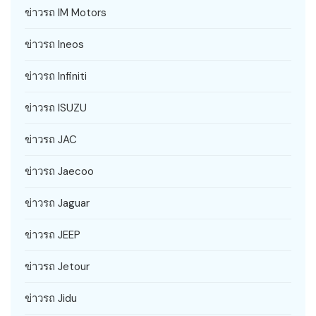
ข่าวรถ IM Motors
ข่าวรถ Ineos
ข่าวรถ Infiniti
ข่าวรถ ISUZU
ข่าวรถ JAC
ข่าวรถ Jaecoo
ข่าวรถ Jaguar
ข่าวรถ JEEP
ข่าวรถ Jetour
ข่าวรถ Jidu