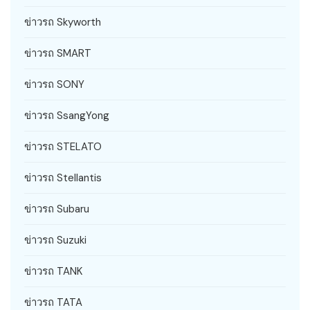
ข่าวรถ Skyworth
ข่าวรถ SMART
ข่าวรถ SONY
ข่าวรถ SsangYong
ข่าวรถ STELATO
ข่าวรถ Stellantis
ข่าวรถ Subaru
ข่าวรถ Suzuki
ข่าวรถ TANK
ข่าวรถ TATA