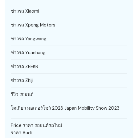
ข่าวรถ Xiaomi
ข่าวรถ Xpeng Motors
ข่าวรถ Yangwang
ข่าวรถ Yuanhang
ข่าวรถ ZEEKR
ข่าวรถ Zhiji
รีวิว รถยนต์
โตเกียว มอเตอร์โชว์ 2023 Japan Mobility Show 2023
Price ราคา รถยนต์รถใหม่
ราคา Audi